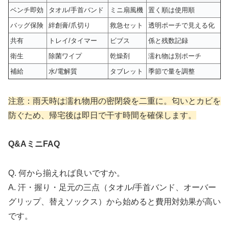
ベンチ即効
タオル/手首バンド
ミニ扇風機
置く順は使用順
バッグ保険
絆創膏/爪切り
救急セット
透明ポーチで見える化
共有
トレイ/タイマー
ビブス
係と残数記録
衛生
除菌ワイプ
乾燥剤
濡れ物は別ポーチ
補給
水/電解質
タブレット
季節で量を調整
注意：雨天時は濡れ物用の密閉袋を二重に。匂いとカビを
防ぐため、帰宅後は即日で干す時間を確保します。
Q&AミニFAQ
Q. 何から揃えれば良いですか。
A. 汗・握り・足元の三点（タオル/手首バンド、オーバー
グリップ、替えソックス）から始めると費用対効果が高い
です。