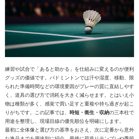
練習や試合で「あると助かる」を仕組みに変えるのが便利
グッズの価値です。バドミントンでは汗や湿度、移動、限
られた準備時間などの環境要因がプレーの質に直結しやす
く、道具の選び方で消耗を大きく減らせます。とはいえ小
物は種類が多く、感覚で買い足すと重複や持ち過ぎが起こ
りがちです。この記事では、
時短・衛生・収納
の三本柱で
用途を整理し、現場目線の優先順位を明確にします。
最初に全体像と選び方の基準をおさえ、次に定番から意外
な逸品までを用途別に紹介、最後に荷造りテンプレや季節