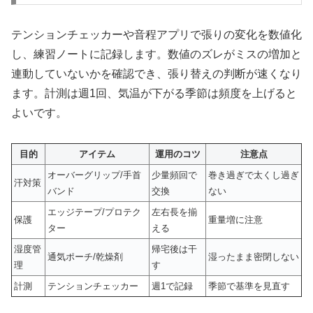
テンションチェッカーや音程アプリで張りの変化を数値化
し、練習ノートに記録します。数値のズレがミスの増加と
連動していないかを確認でき、張り替えの判断が速くなり
ます。計測は週1回、気温が下がる季節は頻度を上げると
よいです。
目的
アイテム
運用のコツ
注意点
オーバーグリップ/手首
少量頻回で
巻き過ぎで太くし過ぎ
汗対策
バンド
交換
ない
エッジテープ/プロテク
左右長を揃
保護
重量増に注意
ター
える
湿度管
帰宅後は干
通気ポーチ/乾燥剤
湿ったまま密閉しない
理
す
計測
テンションチェッカー
週1で記録
季節で基準を見直す