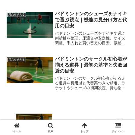
場での飛行テストと記録法までを一連の
流れで示します。
バドミントンのシューズをナイキ
用品を揃える
で選ぶ視点｜機能の見分け方と代
用の目安
バドミントンのシューズをナイキで選ぶ
判断軸を整理。床適合や安定性、サイズ
調整、手入れと買い替えの目安、候補と
代替案まで網羅し、無理のない装備選び
を後押しします。
バドミントンのサークル初心者が
用品を揃える
揃える道具｜最初の基準と失敗回
避の目安
バドミントンのサークル初心者がそろえ
る道具を費用感と代替案つきで精選。ラ
ケットやシューズの初期設定、持ち物の
優先順位、費用分担や予約の作法までを
一連で案内し、今日から迷わず参加でき
ます。
アストロクス100ZZが使いにくい？最適
化の基準と選び替え
ホーム
検索
トップ
サイドバー