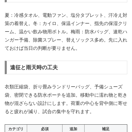
夏：冷感タオル、電動ファン、塩分タブレット、汗冷え対
策の着替え。冬：カイロ、保温インナー、指先の保湿クリ
ーム、温かい飲み物用ボトル。梅雨：防水バッグ、速乾ハ
ンガー予備、除菌スプレー、替えソックス多め。先に入れ
ておけば当日の判断が要りません。
遠征と雨天時の工夫
衣類圧縮袋、折り畳みランドリーバッグ、予備シューズ
袋、密閉できる防水ポーチを追加。移動中に濡れ物と乾き
物が混ざらない設計にします。荷重の中心を背中側に寄せ
ると疲れが減り、試合の集中を守れます。
カテゴリ
必須
追加
補足