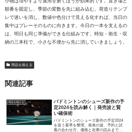
小物は増やすより運用を磨くほうが効果的です。置き場と
順番を固定し、季節の変数を先に組み込む。荷造りテンプ
レで迷いを消し、数値や色分けで見える化すれば、当日の
集中はプレーそのものに向きます。今日の一本を支えるの
は、明日も同じ準備ができる仕組みです。時短・衛生・収
納の三本柱で、小さな不便から先に消していきましょう。
用品を揃える
関連記事
バドミントンのシューズ新作の予
用品を揃える
定2024を読み解く｜発売波と賢
い確保術
バドミントンのシューズ新作の予定2024
を追う基準を整理。発表の波、予約と試
着の合わせ方、価格と在庫の読みまで実