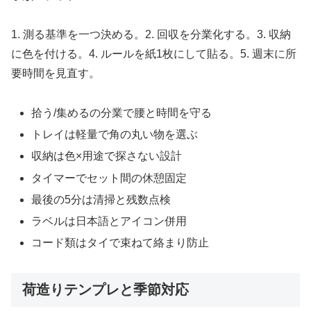
1. 測る基準を一つ決める。2. 回収を分業化する。3. 収納
に色を付ける。4. ルールを紙1枚にして貼る。5. 週末に所
要時間を見直す。
拾う/集めるの分業で腰と時間を守る
トレイは軽量で角の丸い物を選ぶ
収納は色×用途で探さない設計
タイマーでセット間の休憩固定
最後の5分は清掃と残数点検
ラベルは日本語とアイコン併用
コード類はタイで束ねて絡まり防止
荷造りテンプレと季節対応