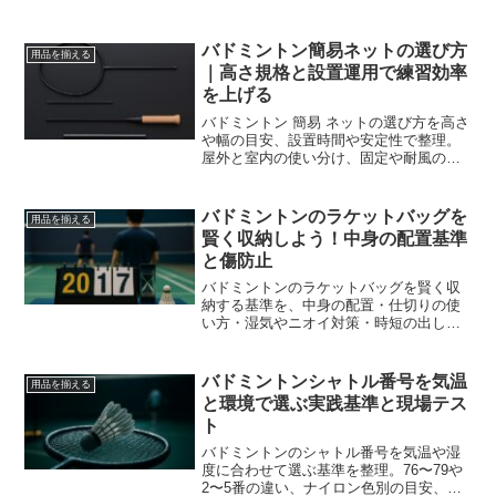
務的にまとめ、買い逃しとミスマッチを
減らします。
バドミントン簡易ネットの選び方
用品を揃える
｜高さ規格と設置運用で練習効率
を上げる
バドミントン 簡易 ネットの選び方を高さ
や幅の目安、設置時間や安定性で整理。
屋外と室内の使い分け、固定や耐風の工
夫、収納とメンテ、費用対効果の見極め
まで案内します。
バドミントンのラケットバッグを
用品を揃える
賢く収納しよう！中身の配置基準
と傷防止
バドミントンのラケットバッグを賢く収
納する基準を、中身の配置・仕切りの使
い方・湿気やニオイ対策・時短の出し入
れ手順まで体系化しました。ラケットの
保護と使いやすさを両立し、遠征や通学
兼用でも崩れない実践ルールを解説しま
バドミントンシャトル番号を気温
用品を揃える
す。
と環境で選ぶ実践基準と現場テス
ト
バドミントンのシャトル番号を気温や湿
度に合わせて選ぶ基準を整理。76〜79や
2〜5番の違い、ナイロン色別の目安、会