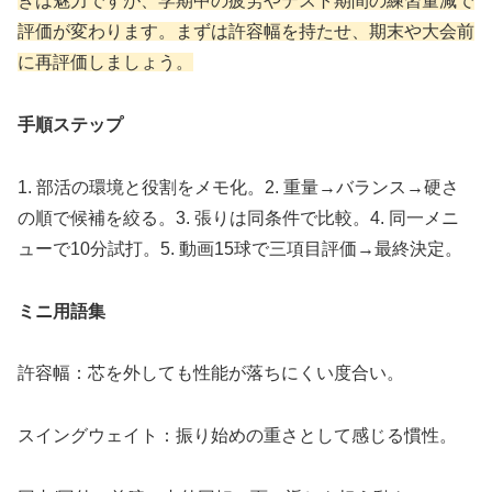
きは魅力ですが、学期中の疲労やテスト期間の練習量減で
評価が変わります。まずは許容幅を持たせ、期末や大会前
に再評価しましょう。
手順ステップ
1. 部活の環境と役割をメモ化。2. 重量→バランス→硬さ
の順で候補を絞る。3. 張りは同条件で比較。4. 同一メニ
ューで10分試打。5. 動画15球で三項目評価→最終決定。
ミニ用語集
許容幅：芯を外しても性能が落ちにくい度合い。
スイングウェイト：振り始めの重さとして感じる慣性。