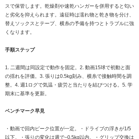
スで保管します。乾燥剤や速乾ハンガーを併用すると匂い
と劣化を抑えられます。遠征時は濡れ物と乾き物を分け、
替えソックスとテープ、横糸の予備を持つとトラブルに強
くなります。
手順ステップ
1. 二週間は同設定で動作を固定。2. 動画15球で初動と面
の揺れを評価。3. 張りは0.5kg刻み、横糸で接触時間を調
整。4. 週1ログで気温・疲労と当たりを結びつける。5. 学
期末に基準を更新。
ベンチマーク早見
・動画で回内ピーク位置が一定。・ドライブの浮きが1/5
以下。・張りの変化は週で−0.5kg以内。・グリップ交換は