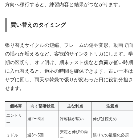
方向へ移行すると、練習内容と結果がつながります。
買い替えのタイミング
張り替えサイクルの短縮、フレームの傷や変形、動画で面
の揺れが増えるなど、客観的サインをトリガにします。学
期の区切り、オフ明け、期末テスト後など負荷が低い時期
に入れ替えると、適応の時間を確保できます。古い一本は
サブに回し、雨天や乾燥で張りが変わった日に役割分担さ
せます。
価格帯
向く部活状況
主な利点
注意点
エントリ
週2〜3回
許容幅が広い
伸びは控えめ
ー
安定と伸びの両
ミドル
週3〜5回
張りでの最適化必須