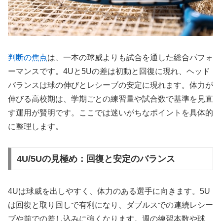
判断の焦点
は、一本の球威よりも試合を通した総合パフォ
ーマンスです。4Uと5Uの差は初動と回復に現れ、ヘッド
バランスは球の伸びとレシーブの安定に現れます。体力が
伸びる高校期は、学期ごとの練習量や試合数で基準を見直
す運用が賢明です。ここでは迷いがちなポイントを具体的
に整理します。
4U/5Uの見極め：回復と安定のバランス
4Uは球威を出しやすく、体力のある選手に向きます。5U
は回復と取り回しで有利になり、ダブルスでの連続レシー
ブや前での差し込みに強くなります。週の練習本数や球