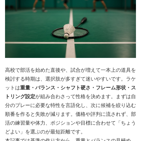
高校で部活を始めた直後や、試合が増えて一本上の道具を
検討する時期は、選択肢が多すぎて迷いやすいです。ラケ
ットは
重量・バランス・シャフト硬さ・フレーム形状・ス
トリング設定
が組み合わさって性格を決めます。まずは自
分のプレーに必要な特性を言語化し、次に候補を絞り込む
順番を作ると失敗が減ります。価格や評判に流されず、部
活の練習量や体力、ポジションや目標に合わせて「ちょう
どよい」を選ぶのが最短距離です。
本記事では基準の作り方から、重量とバランスの見極め、