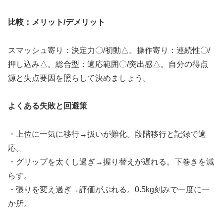
比較：メリット/デメリット
スマッシュ寄り：決定力〇/初動△。操作寄り：連続性〇/
押し込み△。総合型：適応範囲〇/突出感△。自分の得点
源と失点要因を照らして決めましょう。
よくある失敗と回避策
・上位に一気に移行→扱いが難化。段階移行と記録で適
応。
・グリップを太くし過ぎ→握り替えが遅れる。下巻きを減
らす。
・張りを変え過ぎ→評価がぶれる。0.5kg刻みで一度に一
か所。