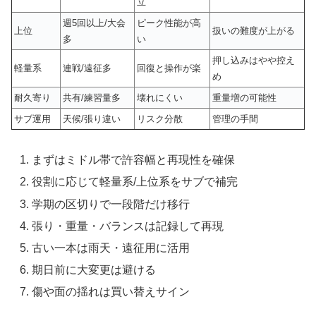
立
週5回以上/大会
ピーク性能が高
上位
扱いの難度が上がる
多
い
押し込みはやや控え
軽量系
連戦/遠征多
回復と操作が楽
め
耐久寄り
共有/練習量多
壊れにくい
重量増の可能性
サブ運用
天候/張り違い
リスク分散
管理の手間
まずはミドル帯で許容幅と再現性を確保
役割に応じて軽量系/上位系をサブで補完
学期の区切りで一段階だけ移行
張り・重量・バランスは記録して再現
古い一本は雨天・遠征用に活用
期日前に大変更は避ける
傷や面の揺れは買い替えサイン