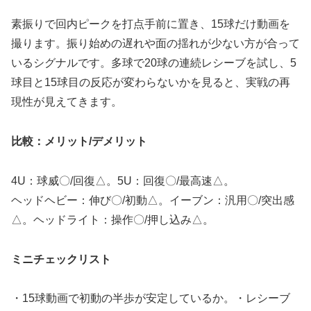
素振りで回内ピークを打点手前に置き、15球だけ動画を
撮ります。振り始めの遅れや面の揺れが少ない方が合って
いるシグナルです。多球で20球の連続レシーブを試し、5
球目と15球目の反応が変わらないかを見ると、実戦の再
現性が見えてきます。
比較：メリット/デメリット
4U：球威〇/回復△。5U：回復〇/最高速△。
ヘッドヘビー：伸び〇/初動△。イーブン：汎用〇/突出感
△。ヘッドライト：操作〇/押し込み△。
ミニチェックリスト
・15球動画で初動の半歩が安定しているか。・レシーブ