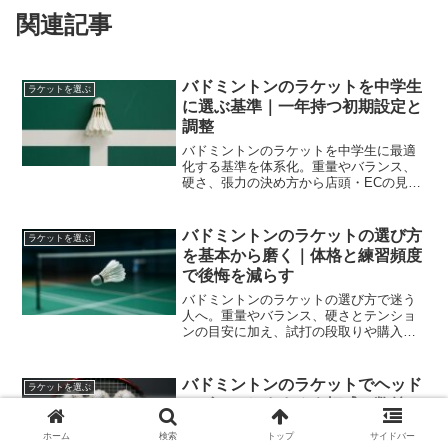
関連記事
バドミントンのラケットを中学生
ラケットを選ぶ
に選ぶ基準｜一年持つ初期設定と
調整
バドミントンのラケットを中学生に最適
化する基準を体系化。重量やバランス、
硬さ、張力の決め方から店頭・ECの見極
め、初期設定とメンテ、二本目への移行
まで一年先を見据えて解説します。
バドミントンのラケットの選び方
ラケットを選ぶ
を基本から磨く｜体格と練習頻度
で後悔を減らす
バドミントンのラケットの選び方で迷う
人へ。重量やバランス、硬さとテンショ
ンの目安に加え、試打の段取りや購入ル
ートも整理。体格と練習頻度に沿って無
理なく決めやすい流れを案内します。
バドミントンのラケットでヘッド
ラケットを選ぶ
ヘビーのおすすめ｜打感と数値で
無理なく選ぶ
ホーム
検索
トップ
サイドバー