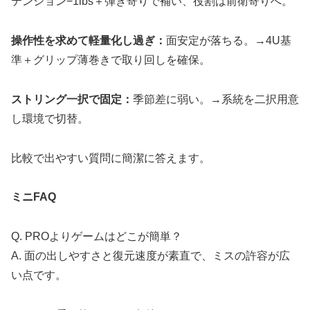
テンション−1lbs＋弾き寄りで補い、役割は前衛寄りへ。
操作性を求めて軽量化し過ぎ：
面安定が落ちる。→4U基
準＋グリップ薄巻きで取り回しを確保。
ストリング一択で固定：
季節差に弱い。→系統を二択用意
し環境で切替。
比較で出やすい質問に簡潔に答えます。
ミニFAQ
Q. PROよりゲームはどこが簡単？
A. 面の出しやすさと復元速度が素直で、ミスの許容が広
い点です。