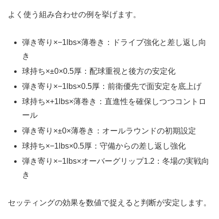
よく使う組み合わせの例を挙げます。
弾き寄り×−1lbs×薄巻き：ドライブ強化と差し返し向
き
球持ち×±0×0.5厚：配球重視と後方の安定化
弾き寄り×−1lbs×0.5厚：前衛優先で面安定を底上げ
球持ち×+1lbs×薄巻き：直進性を確保しつつコントロ
ール
弾き寄り×±0×薄巻き：オールラウンドの初期設定
球持ち×−1lbs×0.5厚：守備からの差し返し強化
弾き寄り×−1lbs×オーバーグリップ1.2：冬場の実戦向
き
セッティングの効果を数値で捉えると判断が安定します。