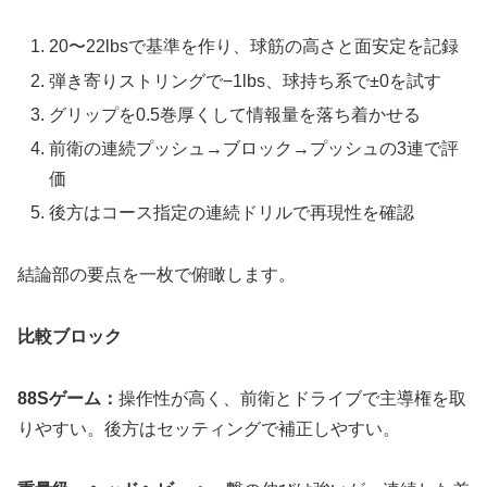
20〜22lbsで基準を作り、球筋の高さと面安定を記録
弾き寄りストリングで−1lbs、球持ち系で±0を試す
グリップを0.5巻厚くして情報量を落ち着かせる
前衛の連続プッシュ→ブロック→プッシュの3連で評
価
後方はコース指定の連続ドリルで再現性を確認
結論部の要点を一枚で俯瞰します。
比較ブロック
88Sゲーム：
操作性が高く、前衛とドライブで主導権を取
りやすい。後方はセッティングで補正しやすい。