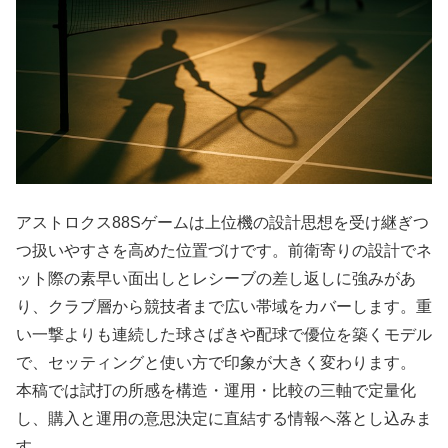
アストロクス88Sゲームは上位機の設計思想を受け継ぎつ
つ扱いやすさを高めた位置づけです。前衛寄りの設計でネ
ット際の素早い面出しとレシーブの差し返しに強みがあ
り、クラブ層から競技者まで広い帯域をカバーします。重
い一撃よりも連続した球さばきや配球で優位を築くモデル
で、セッティングと使い方で印象が大きく変わります。
本稿では試打の所感を構造・運用・比較の三軸で定量化
し、購入と運用の意思決定に直結する情報へ落とし込みま
す。