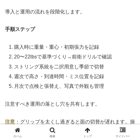
導入と運用の流れを段階化します。
手順ステップ
購入時に重量・重心・初期張力を記録
20〜22lbsで基準づくり→前衛ドリルで確認
ストリング系統を二択用意し季節で切替
週次で高さ・到達時間・ミス位置を記録
月次で点検と張替え、写真で外観も管理
注意すべき運用の落とし穴を共有します。
注意
：グリップを太くし過ぎると面の切替が遅れます。操
作性を重視する場合は薄巻きから開始し、必要に応じて
ホーム
検索
トップ
サイドバー
0.5厚へ段階的に移行します。