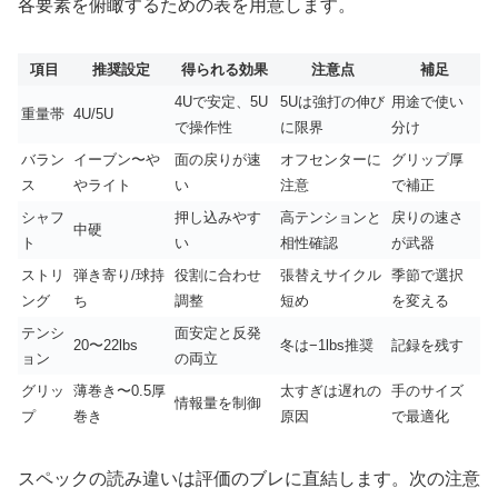
各要素を俯瞰するための表を用意します。
項目
推奨設定
得られる効果
注意点
補足
4Uで安定、5U
5Uは強打の伸び
用途で使い
重量帯
4U/5U
で操作性
に限界
分け
バラン
イーブン〜や
面の戻りが速
オフセンターに
グリップ厚
ス
やライト
い
注意
で補正
シャフ
押し込みやす
高テンションと
戻りの速さ
中硬
ト
い
相性確認
が武器
ストリ
弾き寄り/球持
役割に合わせ
張替えサイクル
季節で選択
ング
ち
調整
短め
を変える
テンシ
面安定と反発
20〜22lbs
冬は−1lbs推奨
記録を残す
ョン
の両立
グリッ
薄巻き〜0.5厚
太すぎは遅れの
手のサイズ
情報量を制御
プ
巻き
原因
で最適化
スペックの読み違いは評価のブレに直結します。次の注意