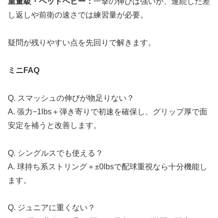
重量級・ヘッドヘビー：
一撃の伸びは強いが、連続した差
し返しや前衛の速さでは練習量が必要。
疑問が残りやすい点を先回りで解きます。
ミニFAQ
Q. スマッシュの伸びが物足りない？
A. 張力−1lbs＋弾き寄りで初速を確保し、グリップ厚で面
安定を補うと改善します。
Q. シングルスでも使える？
A. 球持ち系ストリング＋±0lbsで配球重視なら十分機能し
ます。
Q. ジュニアに重くない？