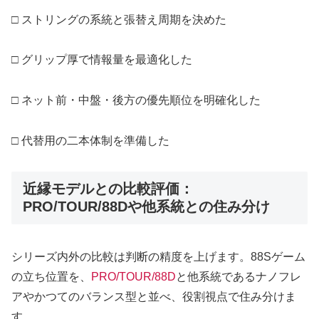
□ ストリングの系統と張替え周期を決めた
□ グリップ厚で情報量を最適化した
□ ネット前・中盤・後方の優先順位を明確化した
□ 代替用の二本体制を準備した
近縁モデルとの比較評価：
PRO/TOUR/88Dや他系統との住み分け
シリーズ内外の比較は判断の精度を上げます。88Sゲーム
の立ち位置を、
PRO/TOUR/88D
と他系統であるナノフレ
アやかつてのバランス型と並べ、役割視点で住み分けま
す。