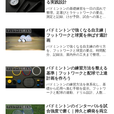
る実践設計
バドミントンの基礎練習を一日の流れで
整理。足運びとラケットワークの要点、
測定と記録、けが予防、試合への落とし
込みまでを実践手順で案内し、再現性を
高めます。
バドミントンで強くなる自主練｜
フットワークを鍛える
フットワークと球質を伸ばす週計
画
バドミントンで強くなる自主練の作り方
を、フットワークと球質の要点、時間配
分、記録法、屋内外の工夫まで整理。迷
ったら週3本の枠と指標で無理なく継続し
やすい設計へ。
バドミントンの練習方法を整える
フットワークを鍛える
基準｜フットワークと配球で上達
計画を作ろう
バドミントンの練習方法を体系化し、基
礎から応用へ進む手順を提示。フットワ
ークと配球の連動、ドリル設計、人数や
時間が限られる日の運営まで網羅し、無
理なく上達へ進む道筋を示します。
バドミントンのインターバルを試
フットワークを鍛える
合強度で磨く｜持久と瞬発を両立