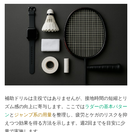
補助ドリルは主役ではありませんが、接地時間の短縮とリ
ズム感の向上に寄与します。ここでは
ラダーの基本パター
ン
と
ジャンプ系の用量
を整理し、疲労とケガのリスクを抑
えつつ効果を得る方法を示します。週2回までを目安に少
量で実施します。