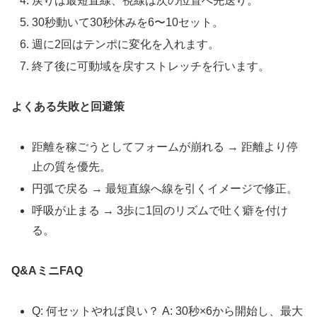
戻りは最短直線、視線は次の位置へ先送り。
30秒動いて30秒休みを6〜10セット。
週に2回はテンポに変化を入れます。
終了後に可動域を戻すストレッチを行います。
よくある失敗と回避策
距離を稼ごうとしてフォームが崩れる → 距離より停
止の質を優先。
円弧で戻る → 最短直線へ線を引くイメージで修正。
呼吸が止まる → 3歩に1回のリズムで吐く癖を付け
る。
Q&AミニFAQ
Q: 何セットやれば良い？ A: 30秒×6から開始し、最大