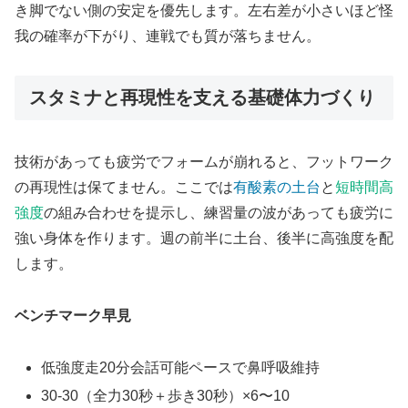
き脚でない側の安定を優先します。左右差が小さいほど怪
我の確率が下がり、連戦でも質が落ちません。
スタミナと再現性を支える基礎体力づくり
技術があっても疲労でフォームが崩れると、フットワーク
の再現性は保てません。ここでは
有酸素の土台
と
短時間高
強度
の組み合わせを提示し、練習量の波があっても疲労に
強い身体を作ります。週の前半に土台、後半に高強度を配
します。
ベンチマーク早見
低強度走20分会話可能ペースで鼻呼吸維持
30-30（全力30秒＋歩き30秒）×6〜10