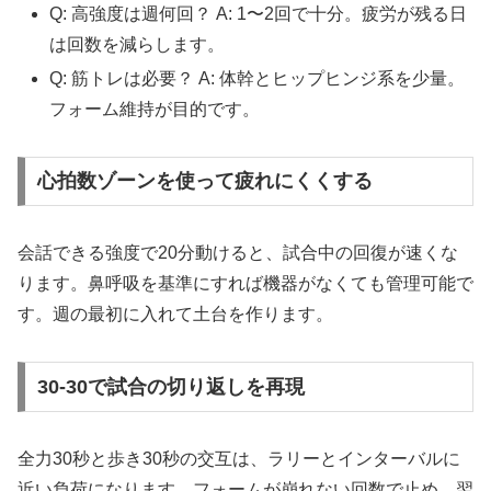
Q: 高強度は週何回？ A: 1〜2回で十分。疲労が残る日
は回数を減らします。
Q: 筋トレは必要？ A: 体幹とヒップヒンジ系を少量。
フォーム維持が目的です。
心拍数ゾーンを使って疲れにくくする
会話できる強度で20分動けると、試合中の回復が速くな
ります。鼻呼吸を基準にすれば機器がなくても管理可能で
す。週の最初に入れて土台を作ります。
30-30で試合の切り返しを再現
全力30秒と歩き30秒の交互は、ラリーとインターバルに
近い負荷になります。フォームが崩れない回数で止め、翌