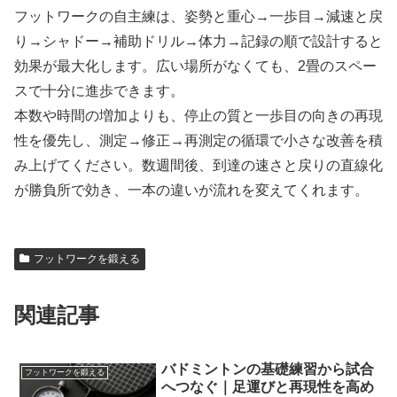
フットワークの自主練は、姿勢と重心→一歩目→減速と戻
り→シャドー→補助ドリル→体力→記録の順で設計すると
効果が最大化します。広い場所がなくても、2畳のスペー
スで十分に進歩できます。
本数や時間の増加よりも、停止の質と一歩目の向きの再現
性を優先し、測定→修正→再測定の循環で小さな改善を積
み上げてください。数週間後、到達の速さと戻りの直線化
が勝負所で効き、一本の違いが流れを変えてくれます。
フットワークを鍛える
関連記事
バドミントンの基礎練習から試合
フットワークを鍛える
へつなぐ｜足運びと再現性を高め