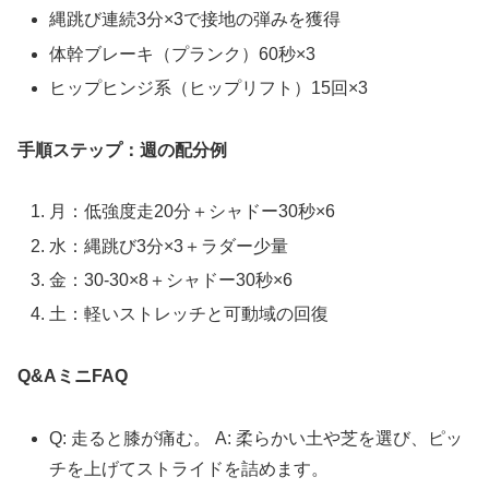
縄跳び連続3分×3で接地の弾みを獲得
体幹ブレーキ（プランク）60秒×3
ヒップヒンジ系（ヒップリフト）15回×3
手順ステップ：週の配分例
月：低強度走20分＋シャドー30秒×6
水：縄跳び3分×3＋ラダー少量
金：30-30×8＋シャドー30秒×6
土：軽いストレッチと可動域の回復
Q&AミニFAQ
Q: 走ると膝が痛む。 A: 柔らかい土や芝を選び、ピッ
チを上げてストライドを詰めます。