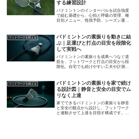
する練習設計
バドミントンのインターバルを試合強度
で組む基礎から、心拍と呼吸の管理、種
目別メニュー、怪我予防、シーズン運用
まで体系化。持久と瞬発を無理なく伸ば
す設計を案内します。
バドミントンの素振りを動きに結
フットワークを鍛える
ぶ｜足運びと打点の目安を段階化
して実戦へ
バドミントンの素振りを成果へつなぐ道
筋を、フットワークと打点の目安から段
階化。自宅でも続けやすい工夫や計測・
記録の方法まで整理し、試合で活きる形
へ橋渡しします。
バドミントンの素振りを家で続け
フットワークを鍛える
る設計図｜静音と安全の目安でム
リなく上達
家でできるバドミントンの素振りを静音
と安全の観点から設計し、フットワーク
と連動させて上達を目指す構成です。週
間プラン、環境づくり、ドリル、体づく
り、記録の仕方まで一連の流れで迷いを
減らします。