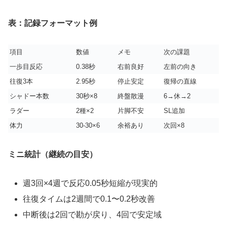
表：記録フォーマット例
項目
数値
メモ
次の課題
一歩目反応
0.38秒
右前良好
左前の向き
往復3本
2.95秒
停止安定
復帰の直線
シャドー本数
30秒×8
終盤散漫
6→休→2
ラダー
2種×2
片脚不安
SL追加
体力
30-30×6
余裕あり
次回×8
ミニ統計（継続の目安）
週3回×4週で反応0.05秒短縮が現実的
往復タイムは2週間で0.1〜0.2秒改善
中断後は2回で勘が戻り、4回で安定域