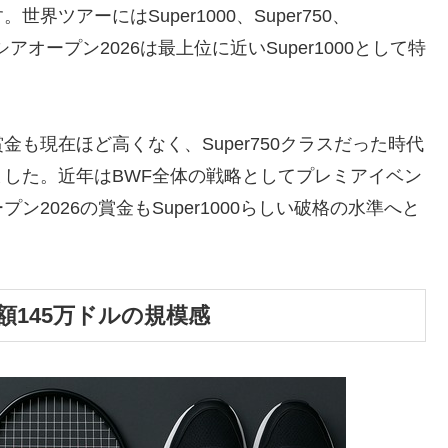
ツアーにはSuper1000、Super750、
アオープン2026は最上位に近いSuper1000として特
も現在ほど高くなく、Super750クラスだった時代
した。近年はBWF全体の戦略としてプレミアイベン
2026の賞金もSuper1000らしい破格の水準へと
額145万ドルの規模感