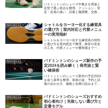
バドミントンのシューズ中敷きを用途と
足型で選ぶ視点を整理。クッション・安
定・反発の違い、試着と微調整、交換や
洗い方まで実務的にまとめ、痛みと迷い
を減らします。
シャトルをヨーヨー化する練習具
用品を揃える
の選び方｜室内対応と代替メニュ
ーの実用指針
シャトルをヨーヨー化する練習具の特性
と選び方を室内想定で整理。静音や安全
の工夫、代替メニューや費用感まで一体
化し、迷いを減らして練習を日常に載せ
る道筋を示します。
バドミントンのシューズ新作の予
用品を揃える
定2024を読み解く｜発売波と賢
い確保術
バドミントンのシューズ新作の予定2024
を追う基準を整理。発表の波、予約と試
着の合わせ方、価格と在庫の読みまで実
務的にまとめ、買い逃しとミスマッチを
減らします。
バドミントンのシューズおすすめ
用品を揃える
初心者向け｜失敗しない選び方と
定番モデル