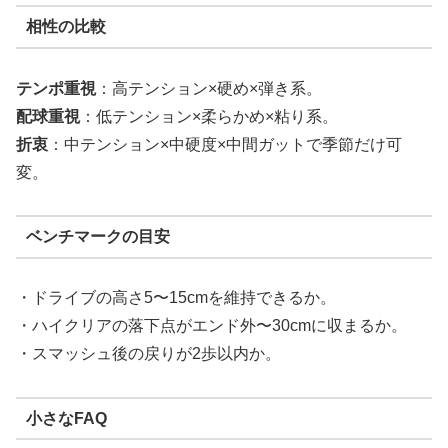
相性の比較
テンポ重視
：高テンション×硬め×弾き系。
配球重視
：低テンション×柔らかめ×粘り系。
折衷
：中テンション×中硬度×中間ガットで季節だけ可
変。
ベンチマークの目安
・ドライブの高さ5〜15cmを維持できるか。
・ハイクリアの落下点がエンド外〜30cmに収まるか。
・スマッシュ後の戻りが2歩以内か。
小さなFAQ