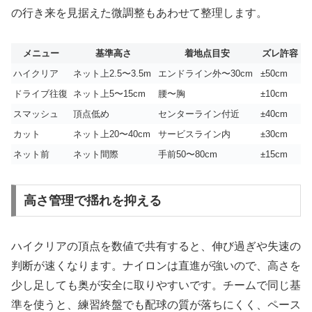
の行き来を見据えた微調整もあわせて整理します。
メニュー
基準高さ
着地点目安
ズレ許容
ハイクリア
ネット上2.5〜3.5m
エンドライン外〜30cm
±50cm
ドライブ往復
ネット上5〜15cm
腰〜胸
±10cm
スマッシュ
頂点低め
センターライン付近
±40cm
カット
ネット上20〜40cm
サービスライン内
±30cm
ネット前
ネット間際
手前50〜80cm
±15cm
高さ管理で揺れを抑える
ハイクリアの頂点を数値で共有すると、伸び過ぎや失速の
判断が速くなります。ナイロンは直進が強いので、高さを
少し足しても奥が安全に取りやすいです。チームで同じ基
準を使うと、練習終盤でも配球の質が落ちにくく、ペース