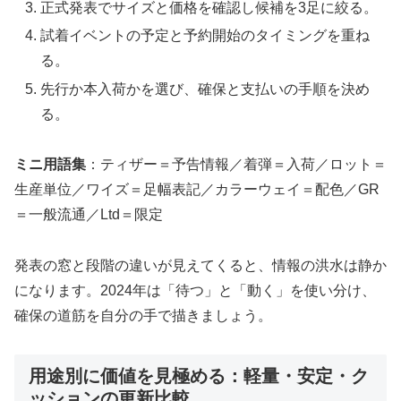
正式発表でサイズと価格を確認し候補を3足に絞る。
試着イベントの予定と予約開始のタイミングを重ね
る。
先行か本入荷かを選び、確保と支払いの手順を決め
る。
ミニ用語集
：ティザー＝予告情報／着弾＝入荷／ロット＝
生産単位／ワイズ＝足幅表記／カラーウェイ＝配色／GR
＝一般流通／Ltd＝限定
発表の窓と段階の違いが見えてくると、情報の洪水は静か
になります。2024年は「待つ」と「動く」を使い分け、
確保の道筋を自分の手で描きましょう。
用途別に価値を見極める：軽量・安定・ク
ッションの更新比較