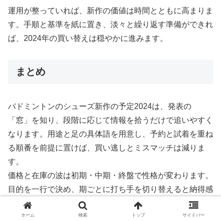
運用が整っていれば、新作の価値は時間とともに高まりま
す。手順と基準を紙に置き、淡々と繰り返す準備ができれ
ば、2024年の買い替えは穏やかに進みます。
まとめ
バドミントンのシューズ新作の予定2024は、発表の
「窓」を知り、段階に応じて情報を拾うだけで追いやすく
なります。用途と足の具体語を用意し、予約と試着を重ね
る順番を前提に置けば、買い逃しとミスマッチは減りま
す。
価格と在庫の波は初期・中期・終盤で性格が変わります。
目的を一行で決め、期ごとに打ち手を切り替えると納得感
が続きます。サイズ・足幅・床との相性は一次体験を最優
ホーム
検索
トップ
サイドバー
先にし、インソールや紐で微調整するのが現実的です。