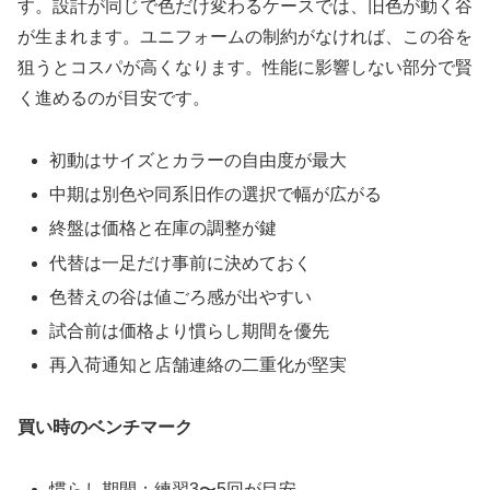
す。設計が同じで色だけ変わるケースでは、旧色が動く谷
が生まれます。ユニフォームの制約がなければ、この谷を
狙うとコスパが高くなります。性能に影響しない部分で賢
く進めるのが目安です。
初動はサイズとカラーの自由度が最大
中期は別色や同系旧作の選択で幅が広がる
終盤は価格と在庫の調整が鍵
代替は一足だけ事前に決めておく
色替えの谷は値ごろ感が出やすい
試合前は価格より慣らし期間を優先
再入荷通知と店舗連絡の二重化が堅実
買い時のベンチマーク
慣らし期間：練習3〜5回が目安