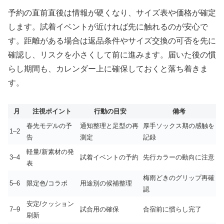
予約の直前直後は情報が硬くなり、サイズ表や価格が確定
します。試着イベントが近ければ先に触れるのが安心で
す。距離がある場合は返品条件やサイズ交換の可否を先に
確認し、リスクを小さくして前に進みます。届いた後の慣
らし期間も、カレンダー上に確保しておくと落ち着きま
す。
月
注視ポイント
行動の目安
備考
春先モデルの予
通知整理と足型の再
厚手ソックス期の感触を
1–2
告
測定
記録
軽量/新素材の発
3–4
試着イベントの予約
先行カラーの動向に注意
表
梅雨どきのグリップ再確
5–6
限定色/コラボ
用途別の候補整理
認
安定/クッション
7–9
試合用の確保
合宿前に慣らし完了
刷新