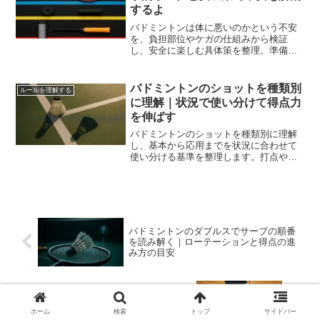
するよ
バドミントンは体に悪いのかという不安
を、負担部位やケガの仕組みから検証
し、安全に楽しむ具体策を整理。準備運
動や用具選び、負荷管理の基準まで網羅
し、安心して長く続けられます。
バドミントンのショットを種類別
ルールを理解する
に理解｜状況で使い分けて得点力
を伸ばす
バドミントンのショットを種類別に理解
し、基本から応用までを状況に合わせて
使い分ける基準を整理します。打点や面
角の原理、単複での選択、サーブとレシ
ーブの配球設計まで一連で実戦に落とし
込みます。
バドミントンのダブルスでサーブの順番
を読み解く｜ローテーションと得点の進
み方の目安
バドミントンのスコアシートを無料で整
える実用テンプレと記入の目安と運用の
ホーム
検索
トップ
サイドバー
流れ