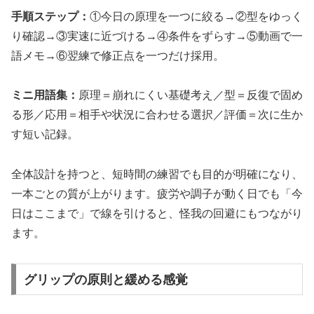
手順ステップ：
①今日の原理を一つに絞る→②型をゆっく
り確認→③実速に近づける→④条件をずらす→⑤動画で一
語メモ→⑥翌練で修正点を一つだけ採用。
ミニ用語集：
原理＝崩れにくい基礎考え／型＝反復で固め
る形／応用＝相手や状況に合わせる選択／評価＝次に生か
す短い記録。
全体設計を持つと、短時間の練習でも目的が明確になり、
一本ごとの質が上がります。疲労や調子が動く日でも「今
日はここまで」で線を引けると、怪我の回避にもつながり
ます。
グリップの原則と緩める感覚