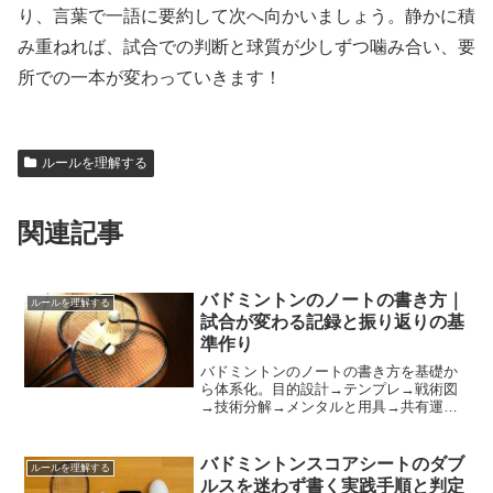
り、言葉で一語に要約して次へ向かいましょう。静かに積
み重ねれば、試合での判断と球質が少しずつ噛み合い、要
所での一本が変わっていきます！
ルールを理解する
関連記事
バドミントンのノートの書き方｜
ルールを理解する
試合が変わる記録と振り返りの基
準作り
バドミントンのノートの書き方を基礎か
ら体系化。目的設計→テンプレ→戦術図
→技術分解→メンタルと用具→共有運用
の順で手順化し、練習が勝ちへつながる
再現性を高めます。
バドミントンスコアシートのダブ
ルールを理解する
ルスを迷わず書く実践手順と判定