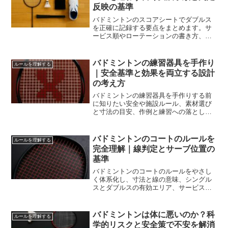
反映の基準
バドミントンのスコアシートでダブルス
を正確に記録する要点をまとめます。サ
ービス順やローテーションの書き方、延
長やトラブル時の反映まで実務の流れで
示し、現場の迷いを減らします。
バドミントンの練習器具を手作り
ルールを理解する
｜安全基準と効果を両立する設計
の考え方
バドミントンの練習器具を手作りする前
に知りたい安全や施設ルール、素材選び
と寸法の目安、作例と練習への落とし込
みまで網羅。自宅や学校で無理なく試せ
る設計と記録術を案内します。
バドミントンのコートのルールを
ルールを理解する
完全理解｜線判定とサーブ位置の
基準
バドミントンのコートのルールをやさし
く体系化し、寸法と線の意味、シングル
スとダブルスの有効エリア、サービスの
順番、フォルトとレット、審判の合図や
マナーまで実戦で迷わない基準を提示し
ます。
バドミントンは体に悪いのか？科
ルールを理解する
学的リスクと安全策で不安を解消