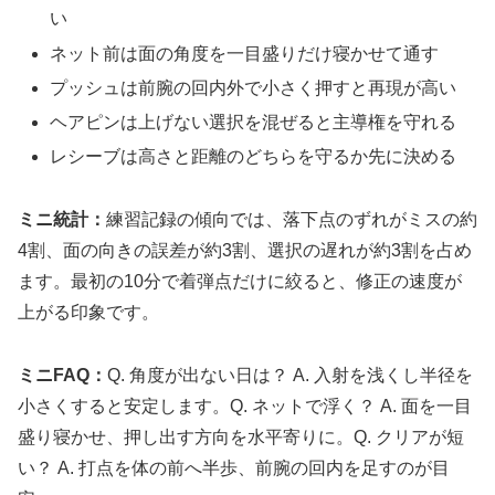
い
ネット前は面の角度を一目盛りだけ寝かせて通す
プッシュは前腕の回内外で小さく押すと再現が高い
ヘアピンは上げない選択を混ぜると主導権を守れる
レシーブは高さと距離のどちらを守るか先に決める
ミニ統計：
練習記録の傾向では、落下点のずれがミスの約
4割、面の向きの誤差が約3割、選択の遅れが約3割を占め
ます。最初の10分で着弾点だけに絞ると、修正の速度が
上がる印象です。
ミニFAQ：
Q. 角度が出ない日は？ A. 入射を浅くし半径を
小さくすると安定します。Q. ネットで浮く？ A. 面を一目
盛り寝かせ、押し出す方向を水平寄りに。Q. クリアが短
い？ A. 打点を体の前へ半歩、前腕の回内を足すのが目