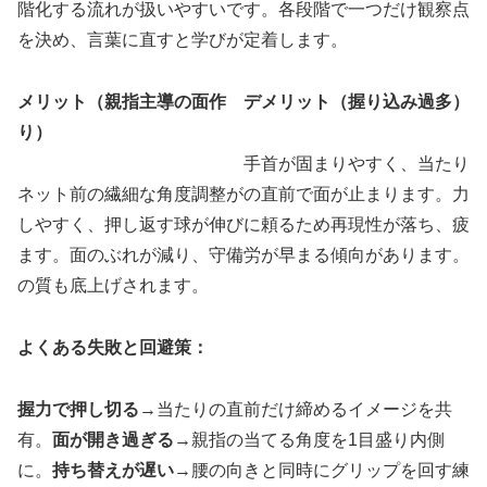
階化する流れが扱いやすいです。各段階で一つだけ観察点
を決め、言葉に直すと学びが定着します。
メリット（親指主導の面作
デメリット（握り込み過多）
り）
手首が固まりやすく、当たり
ネット前の繊細な角度調整が
の直前で面が止まります。力
しやすく、押し返す球が伸び
に頼るため再現性が落ち、疲
ます。面のぶれが減り、守備
労が早まる傾向があります。
の質も底上げされます。
よくある失敗と回避策：
握力で押し切る
→当たりの直前だけ締めるイメージを共
有。
面が開き過ぎる
→親指の当てる角度を1目盛り内側
に。
持ち替えが遅い
→腰の向きと同時にグリップを回す練