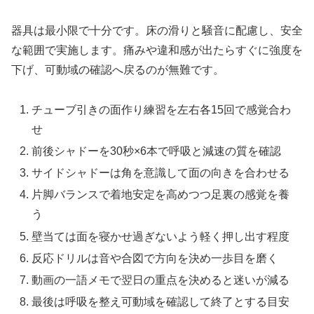
器具は最小限で十分です。床の滑りと騒音に配慮し、安全
な範囲で実施します。痛みや違和感が出たらすぐに強度を
下げ、可動域の確認へ戻るのが無難です。
チューブ引きの面作り練習を左右各15回で感覚合わ
せ
前後シャドーを30秒×6本で呼吸と減速の質を確認
サイドシャドーは角を意識して面の向きを合わせる
片脚バランスで着地安定を高めつつ足裏の感覚を養
う
壁当ては面を寝かせ過ぎないよう軽く押し出す程度
反応ドリルは音や合図で方向を決め一歩目を磨く
動画の一語メモで翌日の重点を決めると迷いが減る
最後は呼吸を整え可動域を確認して終了とする目安