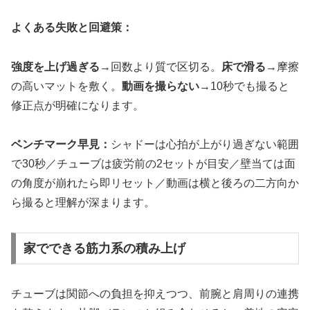
よくある失敗と回避策：
強度を上げ過ぎる
→回数より質で区切る。
床で滑る
→摩擦
の高いマットを敷く。
動画を撮らない
→10秒でも撮ると
修正点が明確になります。
ベンチマーク早見：
シャドーは心拍が上がり過ぎない範囲
で30秒／チューブは疲労前の2セットが目安／壁当ては面
の角度が崩れたら即リセット／動画は横と後ろの二方向か
ら撮ると理解が深まります。
家でできる筋力系の積み上げ
チューブは関節への負担を抑えつつ、前腕と肩周りの連携