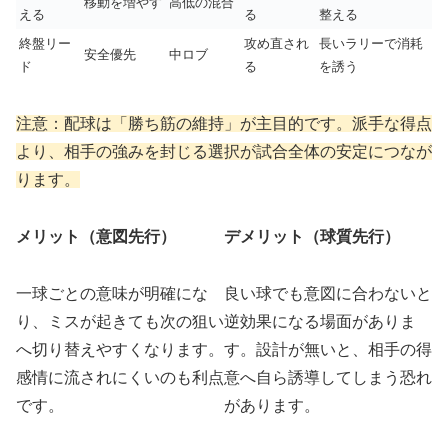
移動を増やす
高低の混合
える
る
整える
終盤リー
攻め直され
長いラリーで消耗
安全優先
中ロブ
ド
る
を誘う
注意：配球は「勝ち筋の維持」が主目的です。派手な得点
より、相手の強みを封じる選択が試合全体の安定につなが
ります。
メリット（意図先行）
デメリット（球質先行）
一球ごとの意味が明確にな
良い球でも意図に合わないと
り、ミスが起きても次の狙い
逆効果になる場面がありま
へ切り替えやすくなります。
す。設計が無いと、相手の得
感情に流されにくいのも利点
意へ自ら誘導してしまう恐れ
です。
があります。