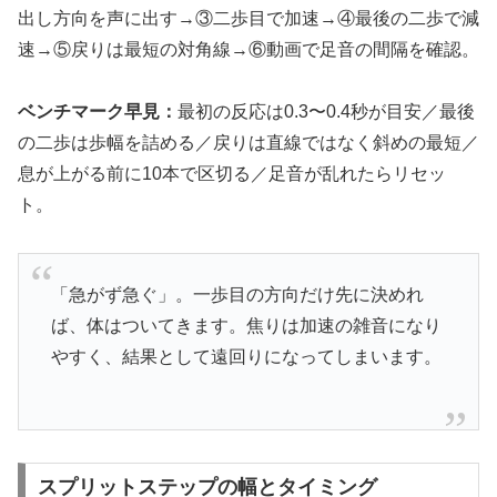
出し方向を声に出す→③二歩目で加速→④最後の二歩で減
速→⑤戻りは最短の対角線→⑥動画で足音の間隔を確認。
ベンチマーク早見：
最初の反応は0.3〜0.4秒が目安／最後
の二歩は歩幅を詰める／戻りは直線ではなく斜めの最短／
息が上がる前に10本で区切る／足音が乱れたらリセッ
ト。
「急がず急ぐ」。一歩目の方向だけ先に決めれ
ば、体はついてきます。焦りは加速の雑音になり
やすく、結果として遠回りになってしまいます。
スプリットステップの幅とタイミング