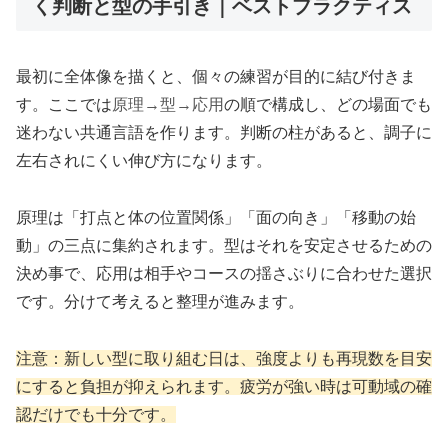
く判断と型の手引き｜ベストプラクティス
最初に全体像を描くと、個々の練習が目的に結び付きま
す。ここでは
原理→型→応用
の順で構成し、どの場面でも
迷わない共通言語を作ります。判断の柱があると、調子に
左右されにくい伸び方になります。
原理は「打点と体の位置関係」「面の向き」「移動の始
動」の三点に集約されます。型はそれを安定させるための
決め事で、応用は相手やコースの揺さぶりに合わせた選択
です。分けて考えると整理が進みます。
注意：新しい型に取り組む日は、強度よりも再現数を目安
にすると負担が抑えられます。疲労が強い時は可動域の確
認だけでも十分です。