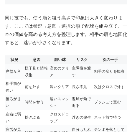
同じ技でも、使う順と狙う高さで印象は大きく変わりま
す。ここでは
状況→意図→選択
の順で配球を組み立て、一
本の価値を高める考え方を整理します。相手の癖も地図化
すると、迷いが小さくなります。
状況
意図
狙い球
リスク
次の一手
様子見と情報
高めのクリ
主導権を渡
序盤互角
相手の戻りを観察
収集
ア
す
相手前が
前を外す
深いクリア
長さ不足
次はクロスで外す
強い
後ろが甘
速いスマッ
返球が角で
時間を奪う
プッシュで畳む
い
シュ
返る
左右に弱
クロスドロ
揺さぶる
浮きの発生
ネット前で待つ
い
ップ
疲労が見
自分も乱れ
テンポを落として