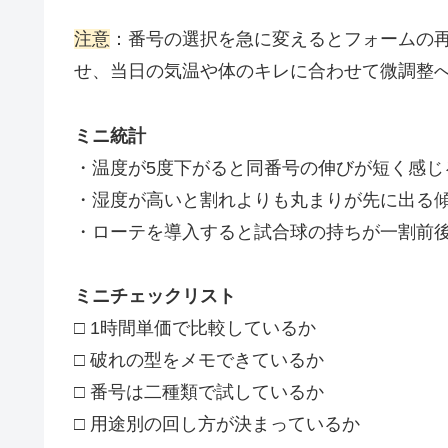
注意
：番号の選択を急に変えるとフォームの
せ、当日の気温や体のキレに合わせて微調整
ミニ統計
・温度が5度下がると同番号の伸びが短く感じ
・湿度が高いと割れよりも丸まりが先に出る
・ローテを導入すると試合球の持ちが一割前
ミニチェックリスト
□ 1時間単価で比較しているか
□ 破れの型をメモできているか
□ 番号は二種類で試しているか
□ 用途別の回し方が決まっているか