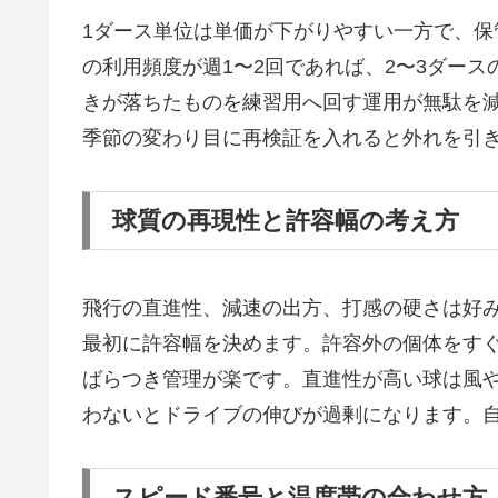
1ダース単位は単価が下がりやすい一方で、
の利用頻度が週1〜2回であれば、2〜3ダー
きが落ちたものを練習用へ回す運用が無駄を
季節の変わり目に再検証を入れると外れを引
球質の再現性と許容幅の考え方
飛行の直進性、減速の出方、打感の硬さは好
最初に許容幅を決めます。許容外の個体をす
ばらつき管理が楽です。直進性が高い球は風
わないとドライブの伸びが過剰になります。
スピード番号と温度帯の合わせ方