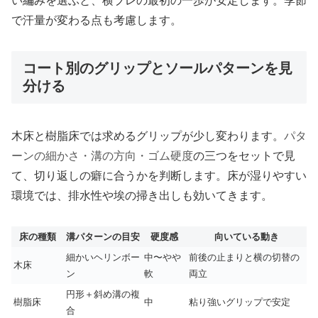
い編みを選ぶと、横ブレの最初の一歩が安定します。季節
で汗量が変わる点も考慮します。
コート別のグリップとソールパターンを見
分ける
木床と樹脂床では求めるグリップが少し変わります。
パタ
ーンの細かさ・溝の方向・ゴム硬度
の三つをセットで見
て、切り返しの癖に合うかを判断します。床が湿りやすい
環境では、排水性や埃の掃き出しも効いてきます。
床の種類
溝パターンの目安
硬度感
向いている動き
細かいヘリンボー
中〜やや
前後の止まりと横の切替の
木床
ン
軟
両立
円形＋斜め溝の複
樹脂床
中
粘り強いグリップで安定
合