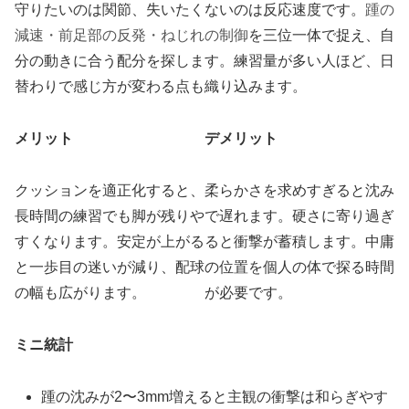
守りたいのは関節、失いたくないのは反応速度です。
踵の
減速・前足部の反発・ねじれの制御
を三位一体で捉え、自
分の動きに合う配分を探します。練習量が多い人ほど、日
替わりで感じ方が変わる点も織り込みます。
メリット
デメリット
クッションを適正化すると、
柔らかさを求めすぎると沈み
長時間の練習でも脚が残りや
で遅れます。硬さに寄り過ぎ
すくなります。安定が上がる
ると衝撃が蓄積します。中庸
と一歩目の迷いが減り、配球
の位置を個人の体で探る時間
の幅も広がります。
が必要です。
ミニ統計
踵の沈みが2〜3mm増えると主観の衝撃は和らぎやす