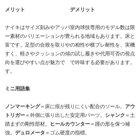
メリット
デメリット
ナイキはサイズ刻みやアッパ
室内球技専用のモデル数は限
ー素材のバリエーションが豊
られる地域もあります。床と
富です。足型の合致を取りや
の相性や横ブレ耐性を、実機
すく、軽さやクッションの傾
の試し履きや代用可否の視点
向を選びやすい点が魅力で
で吟味する必要があります。
す。
ミニ用語集
ノンマーキング
＝床に痕が残りにくい配合のソール。
アウ
トリガー
＝外側に張り出した安定用パーツ。
シャンク
＝土
踏まずの剛性部材。
ヒールカウンター
＝踵の形を保つ補
強。
デュロメータ
＝ゴム硬度の指標。