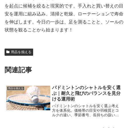
を起点に候補を絞ると現実的です。手入れと買い替えの目
安を運用に組み込み、清掃と乾燥、ローテーションで寿命
を伸ばします。今日の一歩は、足を測ることと、ソールの
状態を観ることから始まります！
用品を揃える
関連記事
バドミントンのシャトルを安く選
用品を揃える
ぶ｜耐久と飛びのバランスを見分
ける運用術
バドミントンのシャトルを安く選ぶ考え
方を体系化。価格帯の目安や羽根質とコ
ルクの違い、季節番号、長持ちの扱い
方、練習別の使い分けまで整理し、無理
なく費用を抑えます。