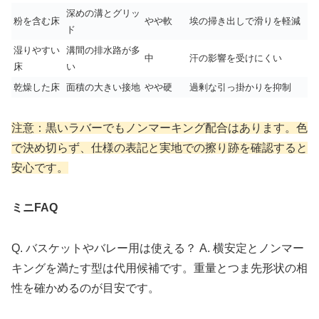
深めの溝とグリッ
粉を含む床
やや軟
埃の掃き出しで滑りを軽減
ド
湿りやすい
溝間の排水路が多
中
汗の影響を受けにくい
床
い
乾燥した床
面積の大きい接地
やや硬
過剰な引っ掛かりを抑制
注意：黒いラバーでもノンマーキング配合はあります。色
で決め切らず、仕様の表記と実地での擦り跡を確認すると
安心です。
ミニFAQ
Q. バスケットやバレー用は使える？ A. 横安定とノンマー
キングを満たす型は代用候補です。重量とつま先形状の相
性を確かめるのが目安です。