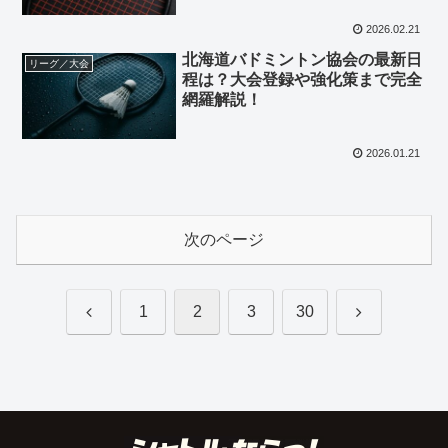
2026.02.21
北海道バドミントン協会の最新日
リーグ／大会
程は？大会登録や強化策まで完全
網羅解説！
2026.01.21
次のページ
前
次
1
2
3
30
へ
へ